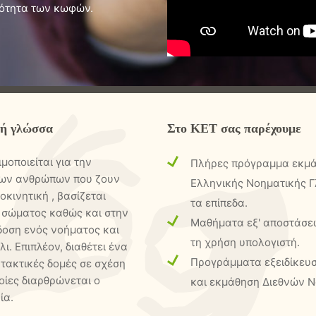
νότητα των κωφών.
κή γλώσσα
Στο ΚΕΤ σας παρέχουμε
οποιείται για την
Πλήρες πρόγραμμα εκμά
οων ανθρώπων που ζουν
Ελληνικής Νοηματικής Γ
οκινητική , βασίζεται
τα επίπεδα.
υ σώματος καθώς και στην
Μαθήματα εξ' αποστάσε
δοση ενός νοήματος και
τη χρήση υπολογιστή.
. Επιπλέον, διαθέτει ένα
Προγράμματα εξειδίκευ
τακτικές δομές σε σχέση
οίες διαρθρώνεται ο
και εκμάθηση Διεθνών 
ία.