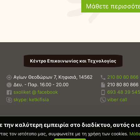
Μάθετε περισσότ
Κέντρο Επικοινωνίας και Τεχνολογίας
Αγίων Θεοδώρων 7, Κηφισιά, 14562
210 80 80 866
Δευ. - Παρ. 16.00 - 20.00
210 80 80 866
sxoliket @ facebook
693 48 39 54
skype: ketkifisia
viber call
© 2026 Κέντρο Επικοινωνίας και Τεχνολογίας.
την καλύτερη εμπειρία στο διαδίκτυο, αυτός ο ι
Web development by
ron.gr
τας τον ιστότοπο μας, συμφωνείτε με τη χρήση των cookies.
Μάθε