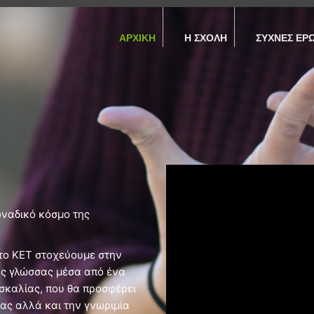
ΑΡΧΙΚΉ
Η ΣΧΟΛΉ
ΣΥΧΝΈΣ ΕΡ
οναδικό κόσμο της
στο ΚΕΤ στοχεύουμε στην
ής γλώσσας μέσα από ένα
σκαλίας, που θα προσφέρει
ας αλλά και την γνωριμία