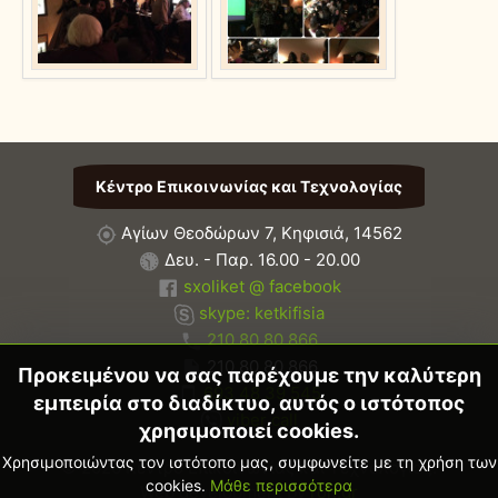
Κέντρο Επικοινωνίας και Τεχνολογίας
Αγίων Θεοδώρων 7, Κηφισιά, 14562
Δευ. - Παρ. 16.00 - 20.00
sxoliket @ facebook
skype: ketkifisia
210 80 80 866
210 80 80 866
Προκειμένου να σας παρέχουμε την καλύτερη
693 48 39 545
εμπειρία στο διαδίκτυο, αυτός ο ιστότοπος
viber call
χρησιμοποιεί cookies.
Χρησιμοποιώντας τον ιστότοπο μας, συμφωνείτε με τη χρήση των
© 2026 Κέντρο Επικοινωνίας και Τεχνολογίας.
cookies.
Μάθε περισσότερα
Web development by
ron.gr